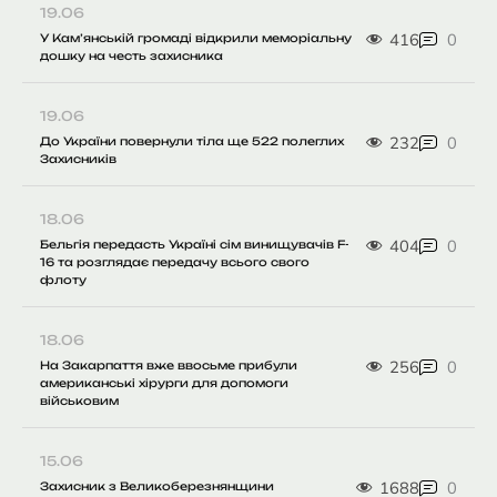
19.06
416
0
У Кам’янській громаді відкрили меморіальну
дошку на честь захисника
19.06
232
0
До України повернули тіла ще 522 полеглих
Захисників
18.06
404
0
Бельгія передасть Україні сім винищувачів F-
16 та розглядає передачу всього свого
флоту
18.06
256
0
На Закарпаття вже ввосьме прибули
американські хірурги для допомоги
військовим
15.06
1688
0
Захисник з Великоберезнянщини