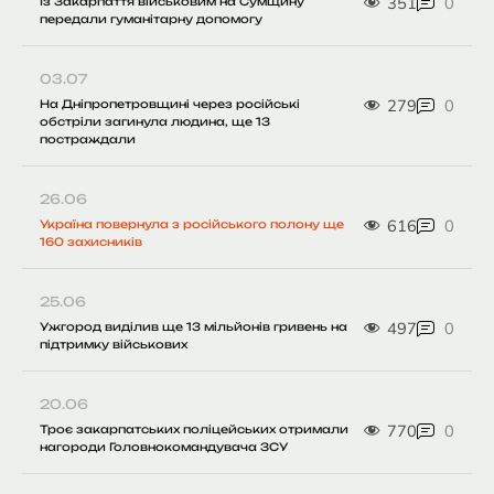
351
0
Із Закарпаття військовим на Сумщину
передали гуманітарну допомогу
03.07
279
0
На Дніпропетровщині через російські
обстріли загинула людина, ще 13
постраждали
26.06
616
0
Україна повернула з російського полону ще
160 захисників
25.06
497
0
Ужгород виділив ще 13 мільйонів гривень на
підтримку військових
20.06
770
0
Троє закарпатських поліцейських отримали
нагороди Головнокомандувача ЗСУ