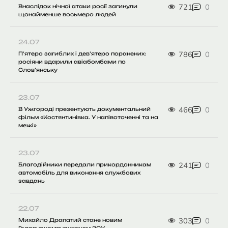
721
0
Внаслідок нічної атаки росії загинули
щонайменше восьмеро людей
24.07
786
0
П’ятеро загиблих і дев’ятеро поранених:
росіяни вдарили авіабомбами по
Слов’янську
23.07
466
0
В Ужгороді презентують документальний
фільм «Костянтинівка. У напівоточенні та на
межі»
23.07
241
0
Благодійники передали прикордонникам
автомобіль для виконання службових
завдань
22.07
303
0
Михайло Драпатий стане новим
Головнокомандувачем ЗСУ