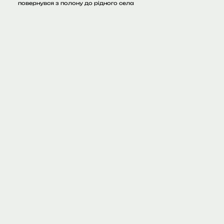
повернувся з полону до рідного села
15.06
277
0
РФ випустила по Україні 70 ракет та 611
дронів