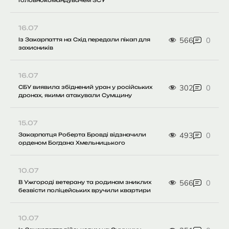
16.07
566
0
Із Закарпаття на Схід передали пікап для
захисників
16.07
302
0
СБУ виявила збіднений уран у російських
дронах, якими атакували Сумщину
15.07
493
0
Закарпатця Роберта Бровді відзначили
орденом Богдана Хмельницького
10.07
566
0
В Ужгороді ветерану та родинам зниклих
безвісти поліцейських вручили квартири
10.07