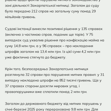
зоні діяльності Закарпатської митниці. Загалом до суду
було передано 212 справ на загальну суму понад 29
мільйонів гривень.
Судові інстанції винесли позитивні рішення у 135 справах
(включно з частиною справ, поданих ще торік). У 75
випадках суд ухвалив рішення про конфіскацію майна на
суму 14,8 млн грн, а у 96 справах – про накладення
штрафів загалом на 13,4 млн грн. Із цієї суми 4,2 млн грн
уже фактично стягнуто до бюджету.
Крім того, безпосередньо Закарпатська митниця
розглянула 32 справи про порушення митних правил: у 31
випадку накладено штрафи на 852 тисячі гривень. Ще у
37 справах сторони досягли мирових угод, і
правопорушники вже сплатили понад 2 млн грн.
Загалом до державного бюджету від митних порушень у
січні-березні 2025 року перераховано 9,8 млн грн. Для