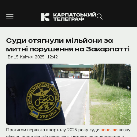
Перейти
до
вмісту
Суди стягнули мільйони за
митні порушення на Закарпатті
Вт 15 Квітня, 2025,
12:42
Протягом першого кварталу 2025 року суди
винесли
низку
рішень щодо фактів порушень митного законодавства у