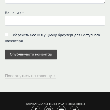
Ваше імʼя
*
Збережіть моє ім'я у цьому браузері для наступного
коментаря.
Повернутись на головну
“КАРПАТСЬКИЙ ТЕЛЕГРАФ” в соцмережах
F
I
Y
T