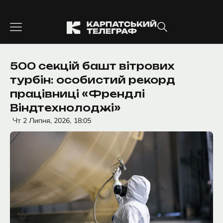
Перейти
до
вмісту
500 секцій башт вітрових
турбін: особистий рекорд
працівниці «Френдлі
Віндтехнолоджі»
Чт 2 Липня, 2026,
18:05