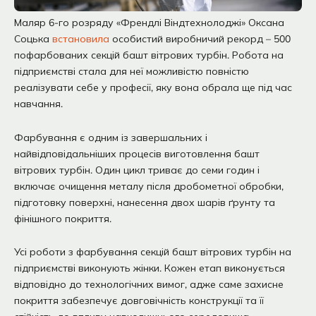
Маляр 6-го розряду «Френдлі Віндтехнолоджі» Оксана
Соцька
встановила
особистий виробничий рекорд – 500
пофарбованих секцій башт вітрових турбін. Робота на
підприємстві стала для неї можливістю повністю
реалізувати себе у професії, яку вона обрала ще під час
навчання.
Фарбування є одним із завершальних і
найвідповідальніших процесів виготовлення башт
вітрових турбін. Один цикл триває до семи годин і
включає очищення металу після дробометної обробки,
підготовку поверхні, нанесення двох шарів ґрунту та
фінішного покриття.
Усі роботи з фарбування секцій башт вітрових турбін на
підприємстві виконують жінки. Кожен етап виконується
відповідно до технологічних вимог, адже саме захисне
покриття забезпечує довговічність конструкції та її