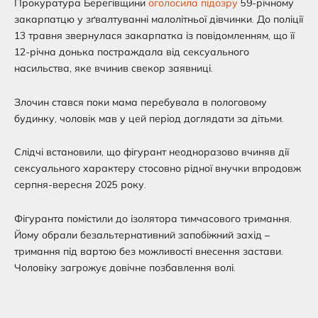
Прокуратура Берегівщини
оголосила підозру
59-річному
закарпатцю у зґвалтуванні малолітньої дівчинки. До поліції
13 травня звернулася закарпатка із повідомленням, що її
12-річна донька постраждала від сексуального
насильства, яке вчинив свекор заявниці.
Злочин стався поки мама перебувала в пологовому
будинку, чоловік мав у цей період доглядати за дітьми.
Слідчі встановили, що фігурант неодноразово вчиняв дії
сексуального характеру стосовно рідної внучки впродовж
серпня-вересня 2025 року.
Фігуранта помістили до ізолятора тимчасового тримання.
Йому обрали безальтернативний запобіжний захід –
тримання під вартою без можливості внесення застави.
Чоловіку загрожує довічне позбавлення волі.