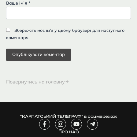
Ваше імʼя
*
Збережіть моє ім'я у цьому браузері для наступного
коментаря.
Повернутись на головну
“КАРПАТСЬКИЙ ТЕЛЕГРАФ” в соцмережах
F
I
Y
T
a
n
o
e
c
ПРО НАС
s
u
l