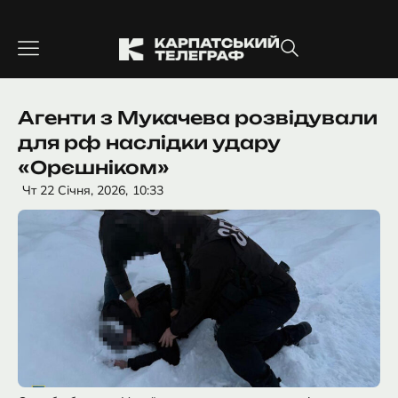
Перейти
до
вмісту
Агенти з Мукачева розвідували
для рф наслідки удару
«Орєшніком»
Чт 22 Січня, 2026,
10:33