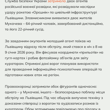
Служба безпеки України
затримала
двох агентів
російської воєнної розвідки, які розвідували наслідки
удару ракетою «Орєшнік» по цивільній інфраструктурі
Львівщини. Зловмисниками виявилися двоє жителів
Мукачева – 64-річний чоловік, завербований дистанційно,
та його 22-річний сусід.
За завданням окупантів молодший агент поїхав на
Львівщину відразу після обстрілу, який стався в ніч з 8 на
9 січня 2026 року. Він фіксував координати «прильотів» на
гугл-картах і робив фотозйомку об’єктів для звіту
кураторам. Отримані дані ворог планував використати
для проведення інформаційно-психологічних операцій та
підготовки нових атак на регіон.
Правоохоронці затримали обох фігурантів одночасно:
одного – у Мукачеві, іншого – безпосередньо поблизу місця
обстрілу на Львівщині. Під час обшуків вилучено техніку з
доказами співпраці з ворогом та аудіозаписи розмов із
куратором. Обом затриманим повідомлено про підозру в