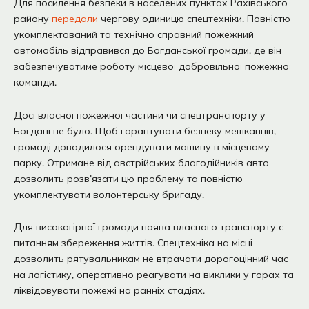
Для посилення безпеки в населених пунктах Рахівського
району
передали
чергову одиницю спецтехніки. Повністю
укомплектований та технічно справний пожежний
автомобіль відправився до Богданської громади, де він
забезпечуватиме роботу місцевої добровільної пожежної
команди.
Досі власної пожежної частини чи спецтранспорту у
Богдані не було. Щоб гарантувати безпеку мешканців,
громаді доводилося орендувати машину в місцевому
парку. Отримане від австрійських благодійників авто
дозволить розв’язати цю проблему та повністю
укомплектувати волонтерську бригаду.
Для високогірної громади поява власного транспорту є
питанням збереження життів. Спецтехніка на місці
дозволить рятувальникам не втрачати дорогоцінний час
на логістику, оперативно реагувати на виклики у горах та
ліквідовувати пожежі на ранніх стадіях.