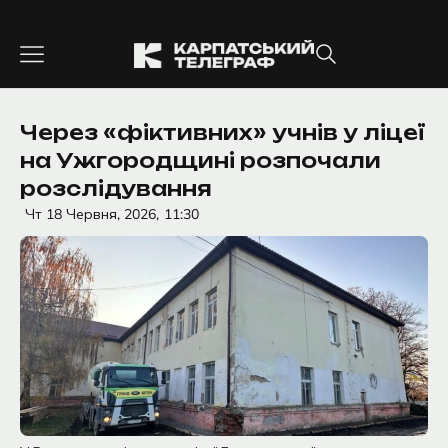
Перейти
до
вмісту
Через «фіктивних» учнів у ліцеї
на Ужгородщині розпочали
розслідування
Чт 18 Червня, 2026,
11:30