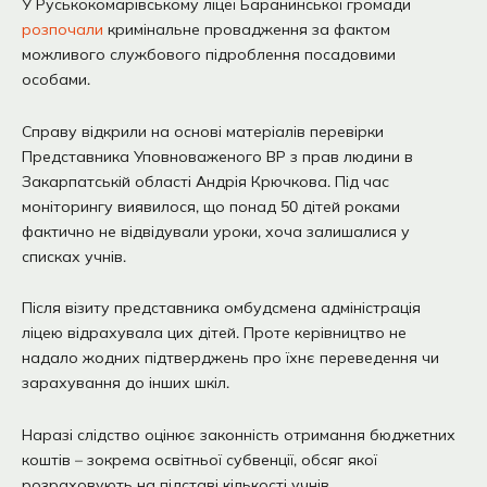
У Руськокомарівському ліцеї Баранинської громади
розпочали
кримінальне провадження за фактом
можливого службового підроблення посадовими
особами.
Справу відкрили на основі матеріалів перевірки
Представника Уповноваженого ВР з прав людини в
Закарпатській області Андрія Крючкова. Під час
моніторингу виявилося, що понад 50 дітей роками
фактично не відвідували уроки, хоча залишалися у
списках учнів.
Після візиту представника омбудсмена адміністрація
ліцею відрахувала цих дітей. Проте керівництво не
надало жодних підтверджень про їхнє переведення чи
зарахування до інших шкіл.
Наразі слідство оцінює законність отримання бюджетних
коштів – зокрема освітньої субвенції, обсяг якої
розраховують на підставі кількості учнів.