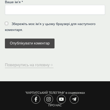
Ваше імʼя
*
Збережіть моє ім'я у цьому браузері для наступного
коментаря.
Повернутись на головну
“КАРПАТСЬКИЙ ТЕЛЕГРАФ” в соцмережах
F
I
Y
T
a
n
o
e
c
s
ПРО НАС
u
l