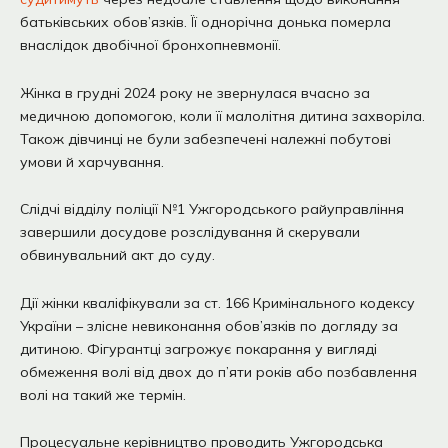
батьківських обов’язків. Її однорічна донька померла
внаслідок двобічної бронхопневмонії.
Жінка в грудні 2024 року не звернулася вчасно за
медичною допомогою, коли її малолітня дитина захворіла.
Також дівчинці не були забезпечені належні побутові
умови й харчування.
Слідчі відділу поліції №1 Ужгородського райуправління
завершили досудове розслідування й скерували
обвинувальний акт до суду.
Дії жінки кваліфікували за ст. 166 Кримінального кодексу
України – злісне невиконання обов’язків по догляду за
дитиною. Фігурантці загрожує покарання у вигляді
обмеження волі від двох до п’яти років або позбавлення
волі на такий же термін.
Процесуальне керівництво проводить Ужгородська