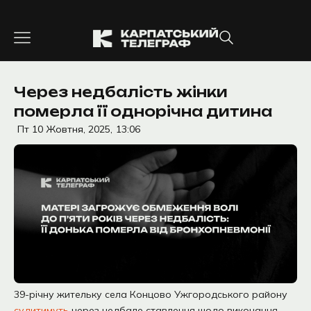
Перейти
до
вмісту
Через недбалість жінки
померла її однорічна дитина
Пт 10 Жовтня, 2025,
13:06
39-річну жительку села Концово Ужгородського району
судитимуть
через недбале ставлення щодо виконання