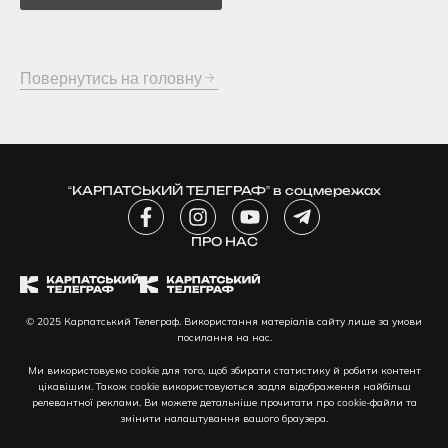
Повернутись на головну
“КАРПАТСЬКИЙ ТЕЛЕГРАФ” в соцмережах
F
I
Y
T
a
n
o
e
c
ПРО НАС
s
u
l
e
t
t
e
b
a
u
g
o
g
b
r
© 2025 Карпатський Телеграф. Використання матеріалів сайту лише за умови
o
r
e
a
посилання на нас.
k
a
m
-
m
-
Ми використовуємо cookie для того, щоб збирати статистику й робити контент
f
p
цікавішим. Також cookie використовуються задля відображення найбільш
l
релевантної реклами. Ви можете детальніше прочитати про cookie-файли та
змінити налаштування вашого браузера.
a
n