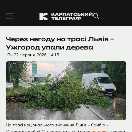
Перейти
до
вмісту
Через негоду на трасі Львів –
Ужгород упали дерева
Пн 22 Червня, 2026,
14:15
На трасі національного значення Львів – Самбір –
Ужгород пообіді 21 червня сильний вітер
повалив
дерева.