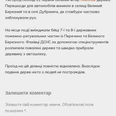
Перешкоди для автомобілів виникли в селищі Великий
Березний та в селі Дубриничі, де стовбури частково
заблокували рух.
На місце події виїжджали бійці 7-ї та 8-ї державних
пожежно-рятувальних частин із Перечина та Великого
Березного. Фахівці ДСНС за допомогою спецінструментів
розпиляли повалені дерева та швидко прибрали
деревину з автошляху.
Проїзд на цій ділянці повністю відновлено. Внаслідок
падіння дерев ніхто з людей не постраждав.
Залишити коментар
Залиште свій коментар нижче. Обов'язкові поля
позначені *.