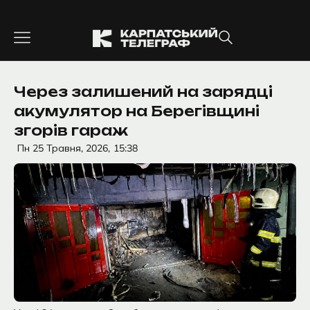
Перейти
до
вмісту
Через залишений на зарядці
акумулятор на Берегівщині
згорів гараж
Пн 25 Травня, 2026,
15:38