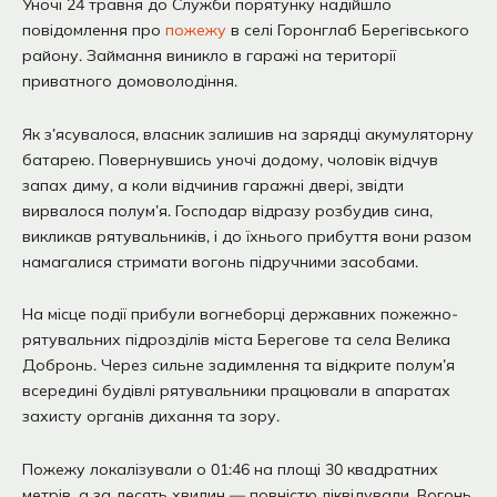
Уночі 24 травня до Служби порятунку надійшло
повідомлення про
пожежу
в селі Горонглаб Берегівського
району. Займання виникло в гаражі на території
приватного домоволодіння.
Як з’ясувалося, власник залишив на зарядці акумуляторну
батарею. Повернувшись уночі додому, чоловік відчув
запах диму, а коли відчинив гаражні двері, звідти
вирвалося полум’я. Господар відразу розбудив сина,
викликав рятувальників, і до їхнього прибуття вони разом
намагалися стримати вогонь підручними засобами.
На місце події прибули вогнеборці державних пожежно-
рятувальних підрозділів міста Берегове та села Велика
Добронь. Через сильне задимлення та відкрите полум’я
всередині будівлі рятувальники працювали в апаратах
захисту органів дихання та зору.
Пожежу локалізували о 01:46 на площі 30 квадратних
метрів, а за десять хвилин — повністю ліквідували. Вогонь