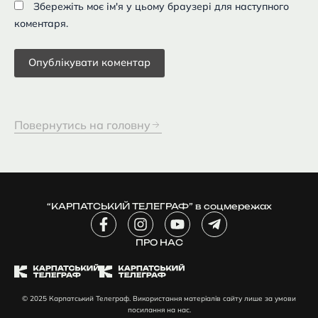
Збережіть моє ім'я у цьому браузері для наступного
коментаря.
Повернутись на головну
“КАРПАТСЬКИЙ ТЕЛЕГРАФ” в соцмережах
F
I
Y
T
a
n
o
e
c
ПРО НАС
s
u
l
e
t
t
e
b
a
u
g
o
g
b
r
© 2025 Карпатський Телеграф. Використання матеріалів сайту лише за умови
o
r
e
a
посилання на нас.
k
a
m