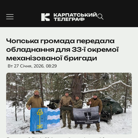
Перейти
до
вмісту
Чопська громада передала
обладнання для 33-ї окремої
механізованої бригади
Вт 27 Січня, 2026,
08:29