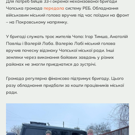
Для потреб бійців 33-ї окремої механізованої бригади
Чопська громада
передала
систему РЕБ. Обладнання
військовим міський голова вручив під час поїздки на фронт
– на Покровському напрямку.
У бригаді служать троє жителів Чопа: Ігор Тимша, Анатолій
Павліш і Валерій Лаба. Валерію Лабі міський голова
вручив почесну відзнаку Чопської міської ради. Інші
земляки через виконання бойових завдань у різних
районах не змогли приєднатися до зустрічі.
Громада регулярно фінансово підтримує бригаду. Цього
разу обладнання придбали за кошти працівників міської
ради.