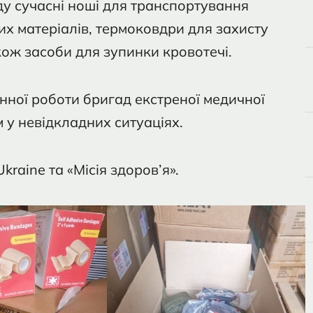
у сучасні ноші для транспортування
их матеріалів, термоковдри для захисту
ож засоби для зупинки кровотечі.
ної роботи бригад екстреної медичної
 у невідкладних ситуаціях.
raine та «Місія здоров’я».