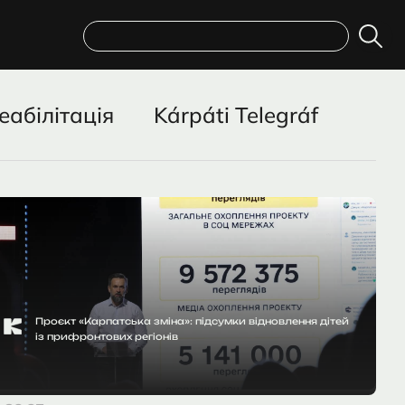
Пошук
еабілітація
Kárpáti Telegráf
Проєкт «Карпатська зміна»: підсумки відновлення дітей
із прифронтових регіонів