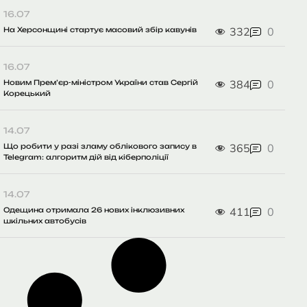
16.07
332
0
На Херсонщині стартує масовий збір кавунів
16.07
384
0
Новим Прем’єр-міністром України став Сергій
Корецький
14.07
365
0
Що робити у разі зламу облікового запису в
Telegram: алгоритм дій від кіберполіції
14.07
411
0
Одещина отримала 26 нових інклюзивних
шкільних автобусів