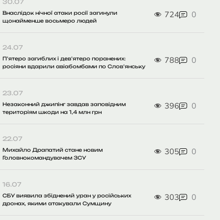
30.07
724
0
Внаслідок нічної атаки росії загинули
щонайменше восьмеро людей
24.07
788
0
П’ятеро загиблих і дев’ятеро поранених:
росіяни вдарили авіабомбами по Слов’янську
23.07
396
0
Незаконний джипінг завдав заповідним
територіям шкоди на 1,4 млн грн
22.07
305
0
Михайло Драпатий стане новим
Головнокомандувачем ЗСУ
16.07
303
0
СБУ виявила збіднений уран у російських
дронах, якими атакували Сумщину