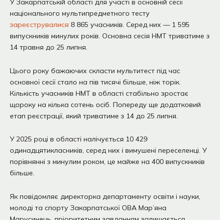
У Закарпатській області для участі в основній сесії
національного мультипредметного тесту
зареєструвалися
8 865 учасників. Серед них — 1 595
випускників минулих років. Основна сесія НМТ триватиме з
14 травня до 25 липня.
Цього року бажаючих скласти мультитест під час
основної сесії стало на пів тисячі більше, ніж торік.
Кількість учасників НМТ в області стабільно зростає
щороку на кілька сотень осіб. Попереду ще додатковий
етап реєстрації, який триватиме з 14 до 25 липня.
У 2025 році в області налічується 10 429
одинадцятикласників, серед них і вимушені переселенці. У
порівнянні з минулим роком, це майже на 400 випускників
більше.
Як повідомляє директорка департаменту освіти і науки,
молоді та спорту Закарпатської ОВА Мар’яна
Марусинець, пріоритетним завданням залишається