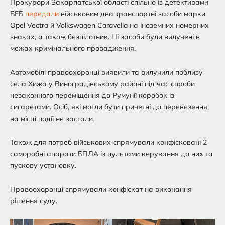
Прокурори Закарпатської області спільно із детективами
БЕБ
передали
військовим два транспортні засоби марки
Opel Vectra й Volkswagen Caravella на іноземних номерних
знаках, а також безпілотник. Ці засоби були вилучені в
межах кримінального провадження.
Автомобілі правоохоронці виявили та вилучили поблизу
села Хижа у Виноградівському районі під час спроби
незаконного переміщення до Румунії коробок із
сигаретами. Осіб, які могли бути причетні до перевезення,
на місці події не застали.
Також для потреб військових спрямували конфісковані 2
саморобні апарати БПЛА із пультами керування до них та
пускову установку.
Правоохоронці спрямували конфіскат на виконання
рішення суду.