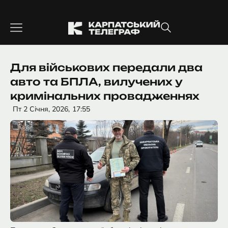
Перейти
до
вмісту
Для військових передали два
авто та БПЛА, вилучених у
кримінальних провадженнях
Пт 2 Січня, 2026,
17:55