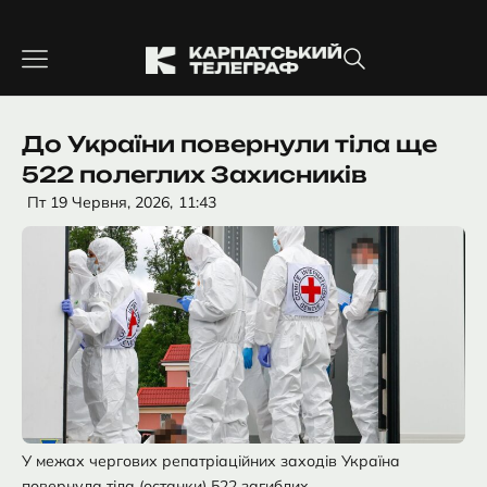
Перейти
до
вмісту
До України повернули тіла ще
522 полеглих Захисників
Пт 19 Червня, 2026,
11:43
У межах чергових репатріаційних заходів Україна
повернула тіла (останки) 522 загиблих