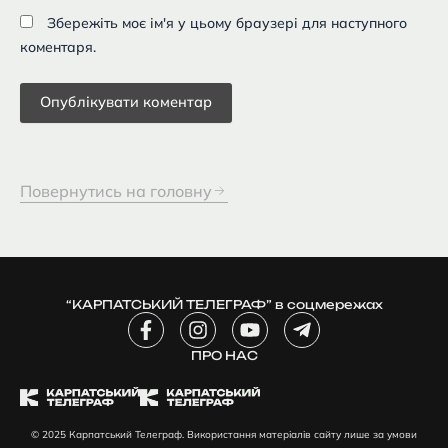
Збережіть моє ім'я у цьому браузері для наступного
коментаря.
Повернутись на головну
“КАРПАТСЬКИЙ ТЕЛЕГРАФ” в соцмережах
F
I
Y
T
a
n
o
e
c
ПРО НАС
s
u
l
e
t
t
e
b
a
u
g
o
g
b
r
© 2025 Карпатський Телеграф. Використання матеріалів сайту лише за умови
o
r
e
a