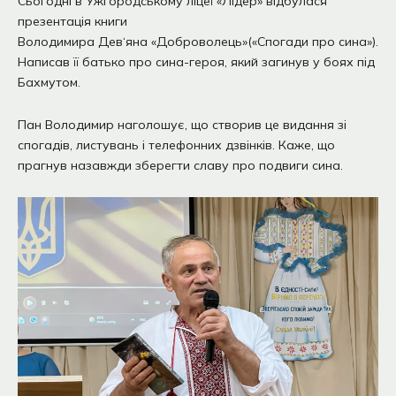
Сьогодні в Ужгородському ліцеї «Лідер» відбулася
презентація книги
Володимира Дев‘яна «Доброволець»(«Спогади про сина»).
Написав її батько про сина-героя, який загинув у боях під
Бахмутом.
Пан Володимир наголошує, що створив це видання зі
спогадів, листувань і телефонних дзвінків. Каже, що
прагнув назавжди зберегти славу про подвиги сина.