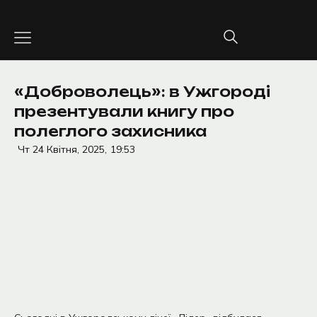
Перейти
до
вмісту
«Доброволець»: в Ужгороді
презентували книгу про
полеглого захисника
Чт 24 Квітня, 2025,
19:53