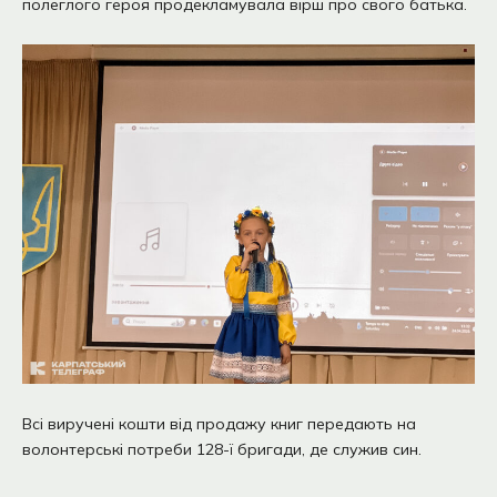
полеглого героя продекламувала вірш про свого батька.
Всі виручені кошти від продажу книг передають на
волонтерські потреби 128-ї бригади, де служив син.