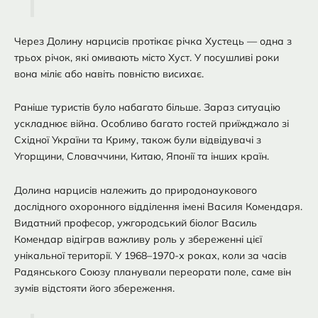
Через Долину нарцисів протікає річка Хустець — одна з
трьох річок, які омивають місто Хуст. У посушливі роки
вона міліє або навіть повністю висихає.
Раніше туристів було набагато більше. Зараз ситуацію
ускладнює війна. Особливо багато гостей приїжджало зі
Східної України та Криму, також були відвідувачі з
Угорщини, Словаччини, Китаю, Японії та інших країн.
Долина нарцисів належить до природонаукового
дослідного охоронного відділення імені Василя Комендаря.
Видатний професор, ужгородський біолог Василь
Комендар відіграв важливу роль у збереженні цієї
унікальної території. У 1968–1970-х роках, коли за часів
Радянського Союзу планували переорати поле, саме він
зумів відстояти його збереження.