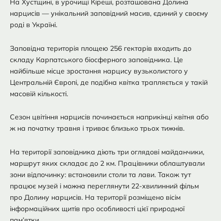
На Хустщині, в урочищі Кіреші, розташована Долина
нарцисів — унікальний заповідний масив, єдиний у своєму
роді в Україні.
Заповідна територія площею 256 гектарів входить до
складу Карпатського біосферного заповідника. Це
найбільше місце зростання нарцису вузьколистого у
Центральній Європі, де подібна квітка трапляється у такій
масовій кількості.
Сезон цвітіння нарцисів починається наприкінці квітня або
ж на початку травня і триває близько трьох тижнів.
На території заповідника діють три оглядові майданчики,
маршрут яких складає до 2 км. Працівники облаштували
зони відпочинку: встановили столи та лави. Також тут
працює музей і можна переглянути 22-хвилинний фільм
про Долину нарцисів. На території розміщено вісім
інформаційних щитів про особливості цієї природної
пам’ятки.