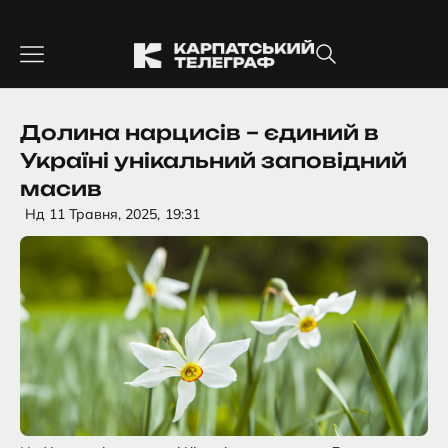
Перейти
до
вмісту
Долина нарцисів – єдиний в
Україні унікальний заповідний
масив
Нд 11 Травня, 2025,
19:31