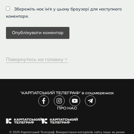
Збережіть моє ім'я у цьому браузері для наступного
коментаря.
Повернутись на головну
“КАРПАТСЬКИЙ ТЕЛЕГРАФ” в соцмережах
F
I
Y
T
a
n
o
e
c
ПРО НАС
s
u
l
e
t
t
e
b
a
u
g
o
g
b
r
© 2025 Карпатський Телеграф. Використання матеріалів сайту лише за умови
o
r
e
a