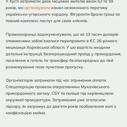
У Хусті затримали двох місцевих жителів віком 53 та 59
років, які
організували
канал незаконного перетину
українсько-угорського кордону. Фігуранти брали гроші за
повний комплекс послуг для своїх клієнтів.
Правоохоронці задокументували, що за 13 тисяч доларів
зловмисники зобов’язалися переправити в ЄС 26-річного
мешканця Харківської області. У цю вартість входили
детальні інструкції, безперешкодний проїзд у прикордоння,
поселення в готель та трансфер безпосередньо до лінії
розмежування поза пунктами пропуску.
Організаторів затримали під час отримання оплати.
Спецоперацію провели оперативники Мукачівського
прикордонного загону, СБУ та поліція під керівництвом
окружної прокуратури. Затриманим уже оголосили
підозру, їм загрожує до дев’яти років позбавлення волі з
конфіскацією майна.