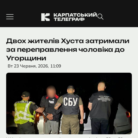
Перейти
до
вмісту
Двох жителів Хуста затримали
за переправлення чоловіка до
Угорщини
Вт 23 Червня, 2026,
11:09