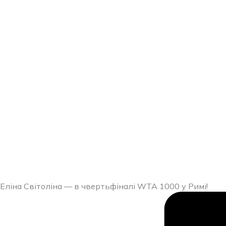
Перейти
до
вмісту
Еліна Світоліна — в чвертьфіналі WTA 1000 у Римі!