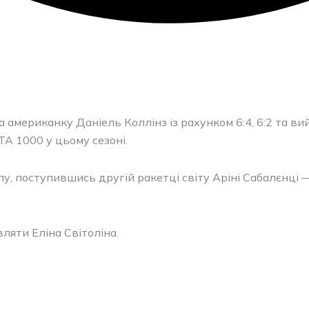
 американку Даніель Коллінз із рахунком 6:4, 6:2 та ви
TA 1000 у цьому сезоні.
лу, поступившись другій ракетці світу Аріні Сабалєнці 
ляти Еліна Світоліна.