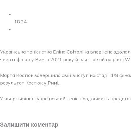
18:24
Українська тенісистка Еліна Світоліна впевнено здолала
чвертьфінал у Римі з 2021 року й вже третій на рівні W
Марта Костюк завершила свій виступ на стадії 1/8 фіна
результат Костюк у Римі.
У чвертьфіналі український теніс продовжить представ
Залишити коментар