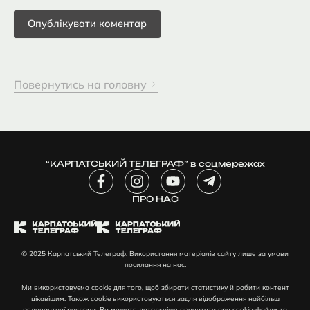
Повернутись на головну
“КАРПАТСЬКИЙ ТЕЛЕГРАФ” в соцмережах
F
I
Y
T
a
n
o
e
c
ПРО НАС
s
u
l
e
t
t
e
b
a
u
g
o
g
b
r
© 2025 Карпатський Телеграф. Використання матеріалів сайту лише за умови
o
r
e
a
посилання на нас.
k
a
m
-
m
-
Ми використовуємо cookie для того, щоб збирати статистику й робити контент
f
p
цікавішим. Також cookie використовуються задля відображення найбільш
релевантної реклами. Ви можете детальніше прочитати про cookie-файли та