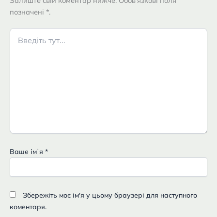
Залиште свій коментар нижче. Обов'язкові поля
позначені *.
Введіть
тут...
Ваше імʼя
*
Збережіть моє ім'я у цьому браузері для наступного
коментаря.