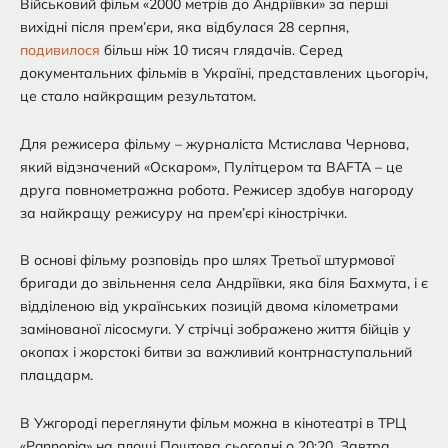
Військовий фільм «2000 метрів до Андріївки» за перші
вихідні після прем’єри, яка відбулася 28 серпня,
подивилося
більш ніж 10 тисяч глядачів. Серед
документальних фільмів в Україні, представлених цьогоріч,
це стало найкращим результатом.
Для режисера фільму – журналіста Мстислава Чернова,
який відзначений «Оскаром», Пулітцером та BAFTA – це
друга повнометражна робота. Режисер здобув нагороду
за найкращу режисуру на прем’єрі кінострічки.
В основі фільму розповідь про шлях Третьої штурмової
бригади до звільнення села Андріївки, яка біля Бахмута, і є
відділеною від українських позицій двома кілометрами
замінованої лісосмуги. У стрічці зображено життя бійців у
окопах і жорстокі битви за важливий контрнаступальний
плацдарм.
В Ужгороді переглянути фільм можна в кінотеатрі в ТРЦ
«Pannonia» на площі Поштова сьогодні о 20:20. Завтра