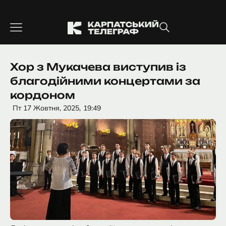
Перейти
до
вмісту
Хор з Мукачева виступив із
благодійними концертами за
кордоном
Пт 17 Жовтня, 2025,
19:49