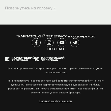
Повернутись на головну
“КАРПАТСЬКИЙ ТЕЛЕГРАФ” в соцмережах
F
I
Y
T
a
n
o
e
c
ПРО НАС
s
u
l
e
t
t
e
b
a
u
g
o
g
b
r
© 2025 Карпатський Телеграф. Використання матеріалів сайту лише за умови
o
r
e
a
посилання на нас.
k
a
m
-
m
-
Ми використовуємо cookie для того, щоб збирати статистику й робити контент
f
p
цікавішим. Також cookie використовуються задля відображення найбільш
l
релевантної реклами. Ви можете детальніше прочитати про cookie-файли та
змінити налаштування вашого браузера.
a
n
Політика конфіденційності
e