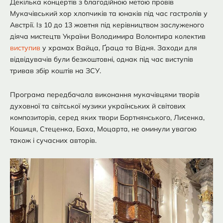
Декілька концертів з благодійною метою провів
Мукачівський хор хлопчиків та юнаків під час гастролів у
Австрії. Із 10 до 13 жовтня під керівництвом заслуженого
діяча мистецтв України Володимира Волонтира колектив
виступив
у храмах Вайца, Ґраца та Відня. Заходи для
відвідувачів були безкоштовні, однак під час виступів
тривав збір коштів на ЗСУ.
Програма передбачала виконання мукачівцями творів
духовної та світської музики українських й світових
композиторів, серед яких твори Бортнянського, Лисенка,
Кошиця, Стеценка, Баха, Моцарта, не оминули увагою
також і сучасних авторів.