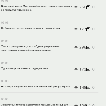
05.08
258
0
Важкохворі жителі Мукачівської громади отримають допомогу
на понад 980 тис. гривень
05.08
177
0
На Закарпаття евакуювали родину з трьома дітьми
05.08
298
0
У горах травмувався турист з Одеси: рятувальники
транспортували потерпілого квадроциклом
05.08
171
0
У драмтеатрі оновлюють глядацьку залу
05.08
148
0
На Говерлі 35 цимбалістів встановили новий рекорд України
05.08
106
0
Закарпатські митники зафіксували порушень на понад 100