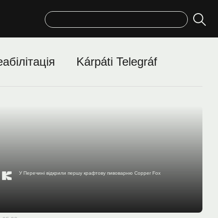
Пошук
еабілітація
Kárpáti Telegráf
У Перечині відкрили першу крафтову пивоварню Copper Fox