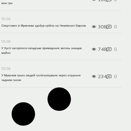
млн грн
05.08
308
0
Спортсмен із Мукачева здобув срібло на Чемпіонаті Європи
05.08
748
0
У Хусті загорілося складське приміщення: вогонь знищив
майно
05.08
234
0
У Мукачеві трьох людей госпіталізували через отруєння
чадним газом