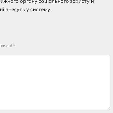
лижчого органу соціального захисту й
і внесуть у систему.
ачені *.