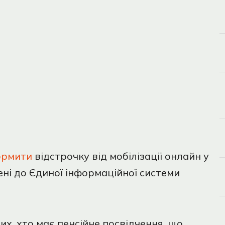
ормити
відстрочку від мобілізації онлайн у
сені до Єдиної інформаційної системи
их, хто має пенсійне посвідчення, що