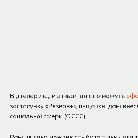
Відтепер люди з інвалідністю можуть
оф
застосунку «Резерв+», якщо їхні дані вне
соціальної сфери (ЄІССС).
Раніше така можливість була тільки для т