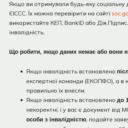
Якщо ви отримували будь-яку соціальну д
ЄІССС. Їх можна перевірити на сайті
soc.g
використайте КЕП, BankID або Дія.Підпис
інвалідність.
Що робити, якщо даних немає або вони н
Якщо інвалідність встановлено
піс
експертної команди (ЕКОПФО), а в ка
правильно їх внесли.
Якщо інвалідність встановлено
до 
некоректні, і у вас є документ від 
, подайте зая
особи з інвалідністю