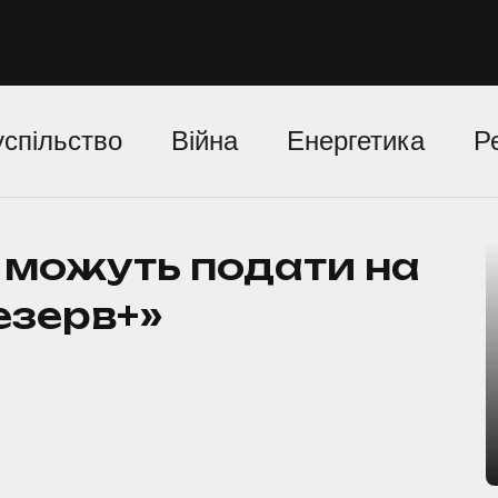
спільство
Війна
Енергетика
Р
ю можуть подати на
езерв+»