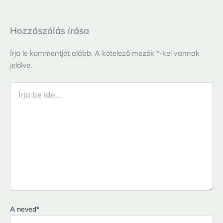
Hozzászólás írása
Írja le kommentjét alább. A kötelező mezők *-kel vannak
jelölve.
Írja
be
ide...
A neved
*