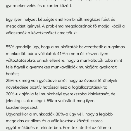
gyermeknevelés és a karrier között.
Egy ilyen helyzet kétségtelenül kombinált megközelítést és
megoldást igényel. A probléma megoldásának fő módjai közül a
válaszadók a következőket emelték ki:
55% gondolja úgy, hogy a munkáltatók bevezethetik a rugalmas
munkaidőt, bár a vállalatok 41%-a nem áll készen ilyen
változtatásokra, annak ellenére, hogy a munkáltatók több mint
fele figyeli a gyermekes munkavállalók munkájára gyakorolt ​​
hatást;
25%-uk meg van győződve arról, hogy az óvodai férőhelyek
növekedése pozitív hatással lesz a foglalkoztatásukra;
20%-uk ajánlja fel munkahelyi gyerekszoba kialakítását, de
jelenleg csak a cégek 5%-a valósított meg ilyen
kezdeményezést.
Ugyanakkor a munkaadók 80%-a úgy véli, hogy a legjobb
megoldás az állam és a vállalkozások közötti szoros
együttműködés e tekintetben. Erre tekintettel az állam a