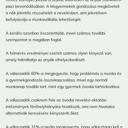
piaci bevonódásában. A kisgyermekek gondozása megköveteli
a nők jelentős részvételét a nevelésben, ami jelentősen
befolyásolja a munkavállalás lehetőségét.
A kérdés azonban összetettebb, mivel számos további
szempontot is magában foglal.
A felmérés eredményei szerint számos olyan tényező van,
amely hátráltatja az anyák elhelyezkedését.
A válaszadók 60%-a megjegyezte, hogy problémás a munka és
a gyermekgondozás összekapcsolása, mivel egy normál
munkanap tovább tart, mint egy gyermek óvodai tartózkodása.
A válaszadók csaknem fele az óvodai nevelési-oktatási
intézmények férőhelyhiányára hivatkozik, ami nem hivatalos
alternatívák keresésére kényszeríti őket.
A válaszadók 31%-a pedig megjegyezte, hogy választania kell a