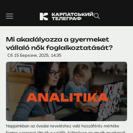
Перейти
до
вмісту
Mi akadályozza a gyermeket
vállaló nők foglalkoztatását?
Сб 15 Березня, 2025,
14:35
Napjainkban az óvodai neveléshez való hozzáférés mértéke
fontos szerepet játszik a szülők, különösen az anyák munkaerő-