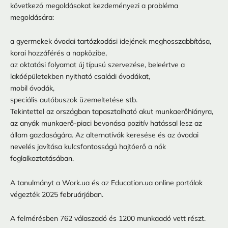
következő megoldásokat kezdeményezi a probléma
megoldására:
a gyermekek óvodai tartózkodási idejének meghosszabbítása,
korai hozzáférés a napközibe,
az oktatási folyamat új típusú szervezése, beleértve a
lakóépületekben nyitható családi óvodákat,
mobil óvodák,
speciális autóbuszok üzemeltetése stb.
Tekintettel az országban tapasztalható akut munkaerőhiányra,
az anyák munkaerő-piaci bevonása pozitív hatással lesz az
állam gazdaságára. Az alternatívák keresése és az óvodai
nevelés javítása kulcsfontosságú hajtóerő a nők
foglalkoztatásában.
A tanulmányt a Work.ua és az Education.ua online portálok
végezték 2025 februárjában.
A felmérésben 762 válaszadó és 1200 munkaadó vett részt.