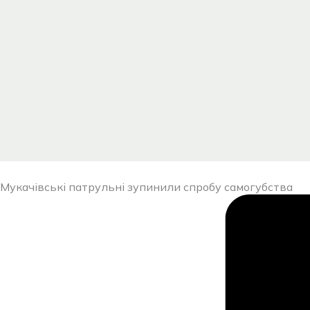
Мукачівські патрульні зупинили спробу самогубства