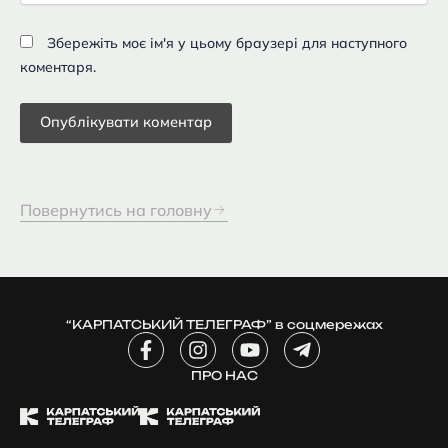
Збережіть моє ім'я у цьому браузері для наступного
коментаря.
Повернутись на головну
“КАРПАТСЬКИЙ ТЕЛЕГРАФ” в соцмережах
F
I
Y
T
a
n
o
e
c
ПРО НАС
s
u
l
e
t
t
e
b
a
u
g
o
g
b
r