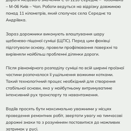
– М-06 Київ – Чоп. Роботи ведуться на відрізку довжиною
понад 11 кілометрів, який сполучає села Середнє та
Андріївка.
Зараз дорожники виконують влаштування шару
щебенево-піщаної суміші (ЩПС). Перед цим фахівці
підготували основу, провели профілювання поверхні та
вирівняли найбільш проблемні ділянки дороги.
Після рівномірного розподілу суміші по всій ширині проїзної
частини розпочалося її ущільнення важкими котками.
Такий технологічний процес необхідний для створення
стабільної основи, яка у майбутньому витримуватиме
інтенсивний рух транспорту та навантаження.
Водіїв просять бути максимально уважними у місцях
проведення ремонтних робіт, звертати увагу на тимчасові
дорожні знаки та з розумінням поставитися до можливих
затримок у русі.