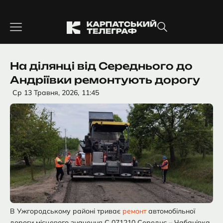
Перейти
до
вмісту
На ділянці від Середнього до
Андріївки ремонтують дорогу
Ср 13 Травня, 2026,
11:45
В Ужгородському районі триває
ремонт
автомобільної
дороги місцевого значення С 071210 Середнє – Чабанівка