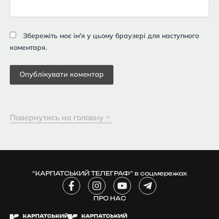
Збережіть моє ім'я у цьому браузері для наступного
коментаря.
Повернутись на головну
“КАРПАТСЬКИЙ ТЕЛЕГРАФ” в соцмережах
F
I
Y
T
a
n
o
e
c
ПРО НАС
s
u
l
e
t
t
e