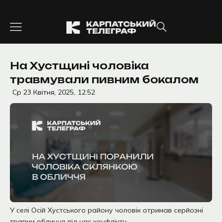
Перейти
до
вмісту
На Хустщині чоловіка
травмували пивним бокалом
Ср 23 Квітня, 2025,
12:52
У селі Осій Хустського району чоловік отримав серйозні
травми обличчя під час конфлікту.