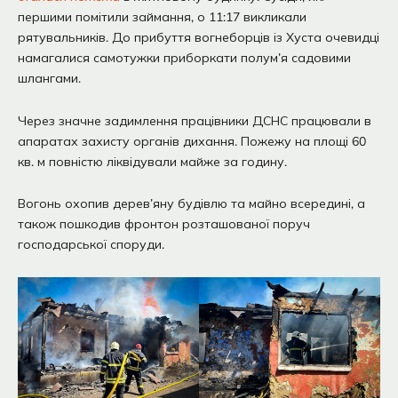
першими помітили займання, о 11:17 викликали
рятувальників. До прибуття вогнеборців із Хуста очевидці
намагалися самотужки приборкати полум’я садовими
шлангами.
Через значне задимлення працівники ДСНС працювали в
апаратах захисту органів дихання. Пожежу на площі 60
кв. м повністю ліквідували майже за годину.
Вогонь охопив дерев’яну будівлю та майно всередині, а
також пошкодив фронтон розташованої поруч
господарської споруди.