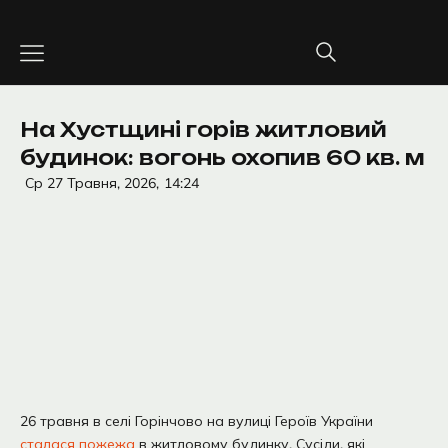
Перейти
до
вмісту
На Хустщині горів житловий
будинок: вогонь охопив 60 кв. м
Ср 27 Травня, 2026,
14:24
26 травня в селі Горінчово на вулиці Героїв України
сталася пожежа
в житловому будинку. Сусіди, які