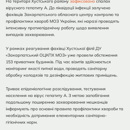
На території Хустського району
зафіксовано
спалах
вірусного гепатиту А. До ліквідації інфекції залучено
фахівців Закарпатського обласного центру контролю та
профілактики хвороб МОЗ України, які наразі проводять
інтенсивну протиепідемічну роботу щодо виявлення
випадків захворювання.
У рамках реагування фахівці Хустської філії ДУ
«Закарпатський ОЦКПХ МОЗ» уже провели обстеження
153 приватних будинків. Під час візитів здійснюється
моніторинг якості питної води, проводять санітарну
обробку колодязів та дезінфекцію житлових приміщень.
Триває епідеміологічне розслідування, тестування
населення на вірус гепатиту А. З метою запобігання
подальшому поширенню захворювання мешканців
інформують про основні правила профілактики хвороби та
необхідність дотримання елементарних санітарно-
гігієнічних норм.