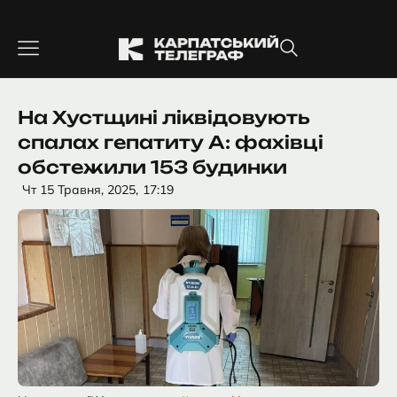
Перейти
до
вмісту
На Хустщині ліквідовують
спалах гепатиту А: фахівці
обстежили 153 будинки
Чт 15 Травня, 2025,
17:19