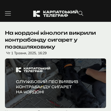
Перейти
до
вмісту
На кордоні кінологи викрили
контрабанду сигарет у
позашляховику
Чт 1 Травня, 2025,
16:29