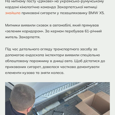
На митному посту «Дякове» на українсько-румунському
кордоні кінологічна команда Закарпатської митниці
знайшла
приховані сигарети у позашляховику BMW X5.
Митники виявили сховок в автомобілі, який прямував
«зеленим коридором». За кермом перебував 61-річний
житель Закарпаття.
Під час детального огляду транспортного засобу за
допомогою ендоскопа інспектори виявили спеціально
облаштовану порожнину в днищі авто. Щоб дістатися до
прихованих сигарет, довелося частково демонтувати
елементи кузова та зняти колеса.