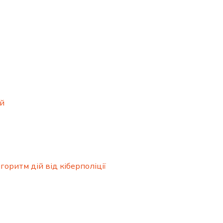
ий
горитм дій від кіберполіції