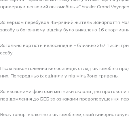
привернув легковий автомобіль «Chrysler Grand Voyager
За кермом перебував 45-річний житель Закарпаття. Чол
засобу в багажному відсіку було виявлено 16 спортивни
Загальна вартість велосипедів – близько 367 тисяч гри
особу.
Після вивантаження велосипедів огляд автомобіля про
них. Попередньо їх оцінили у пів мільйона гривень.
За вказаними фактами митники склали два протоколи про
повідомлення до БЕБ за ознаками правопорушення, пере
Весь товар, включно з автомобілем, який використовув