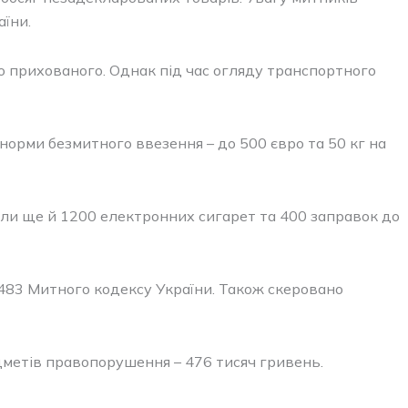
аїни.
о прихованого. Однак під час огляду транспортного
норми безмитного ввезення – до 500 євро та 50 кг на
и ще й 1200 електронних сигарет та 400 заправок до
. 483 Митного кодексу України. Також скеровано
дметів правопорушення – 476 тисяч гривень.