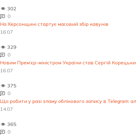
302
0
На Херсонщині стартує масовий збір кавунів
16.07
329
0
Новим Прем’єр-міністром України став Сергій Корецьк
16.07
375
0
Що робити у разі зламу облікового запису в Telegram: ал
14.07
365
0