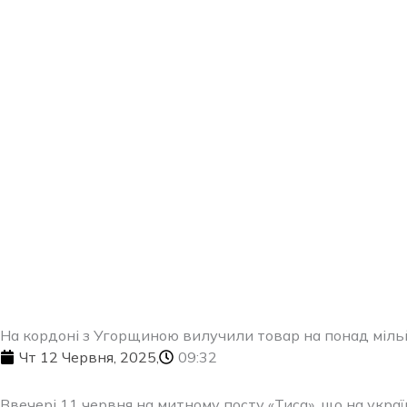
Перейти
до
вмісту
На кордоні з Угорщиною вилучили товар на понад мільй
Чт 12 Червня, 2025,
09:32
Ввечері 11 червня на митному посту «Тиса», що на укра