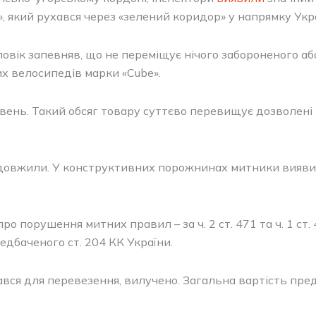
», який рухався через «зелений коридор» у напрямку Укр
овік запевняв, що не переміщує нічого забороненого аб
х велосипедів марки «Cube».
вень. Такий обсяг товару суттєво перевищує дозволені 
довжили. У конструктивних порожнинах митники виявил
 порушення митних правил – за ч. 2 ст. 471 та ч. 1 ст
дбаченого ст. 204 КК України.
ався для перевезення, вилучено. Загальна вартість пре