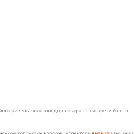
он гривень: велосипеди, електронні сигарети й авто
їнсько-угорському кордоні, інспектори
виявили
значний 