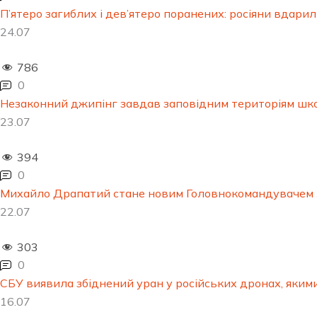
П’ятеро загиблих і дев’ятеро поранених: росіяни вдари
24.07
786
0
Незаконний джипінг завдав заповідним територіям шко
23.07
394
0
Михайло Драпатий стане новим Головнокомандувачем
22.07
303
0
СБУ виявила збіднений уран у російських дронах, яки
16.07