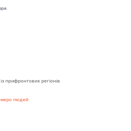
аря.
 із прифронтових регіонів
сьмеро людей