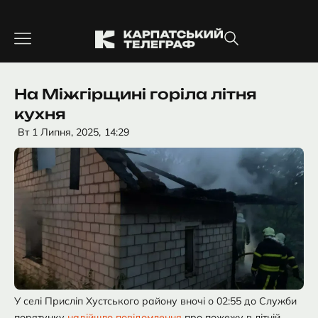
Перейти
до
вмісту
На Міжгірщині горіла літня
кухня
Вт 1 Липня, 2025,
14:29
У селі Присліп Хустського району вночі о 02:55 до Служби
порятунку
надійшло повідомлення
про пожежу в літній