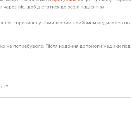
через ліс, щоб дістатися до оселі пацієнтки.
акцію, спричинену помилковим прийомом медикаментів. Н
жінка не потребувала. Після надання допомоги медики п
і *.