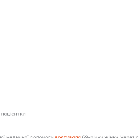
 пацієнтки
еної медичної допомоги
врятувала
69-річну жінку. Через