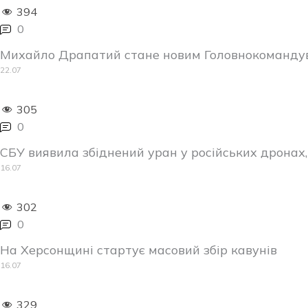
394
0
Михайло Драпатий стане новим Головнокоманду
22.07
305
0
СБУ виявила збіднений уран у російських дрона
16.07
302
0
На Херсонщині стартує масовий збір кавунів
16.07
329