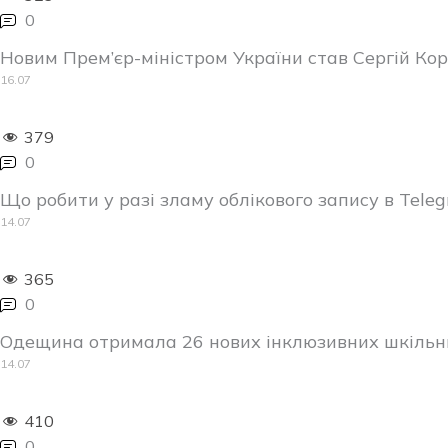
0
Новим Прем’єр-міністром України став Сергій Ко
16.07
379
0
Що робити у разі зламу облікового запису в Telegr
14.07
365
0
Одещина отримала 26 нових інклюзивних шкільни
14.07
410
0