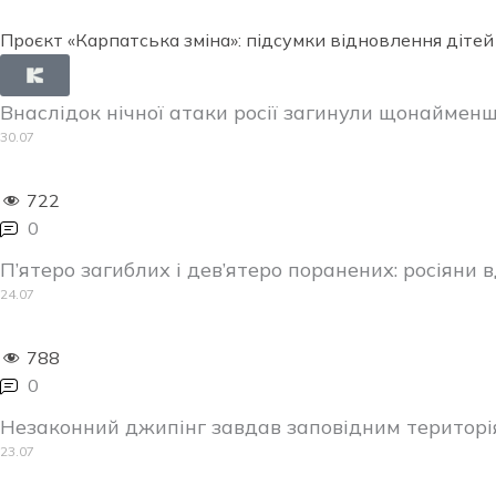
Проєкт «Карпатська зміна»: підсумки відновлення дітей
Внаслідок нічної атаки росії загинули щонаймен
30.07
722
0
П’ятеро загиблих і дев’ятеро поранених: росіяни
24.07
788
0
Незаконний джипінг завдав заповідним територі
23.07