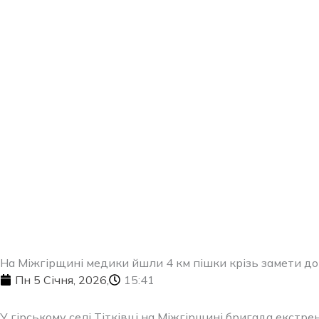
Перейти
до
вмісту
На Міжгірщині медики йшли 4 км пішки крізь замети до
Пн 5 Січня, 2026,
15:41
У гірському селі Тітківці на Міжгірщині бригада екстр