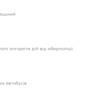
рецький
am: алгоритм дій від кіберполіції
х автобусів