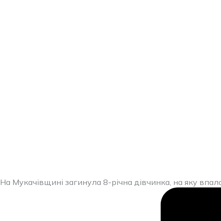
Перейти
до
вмісту
На Мукачівщині загинула 8-річна дівчинка, на яку впал