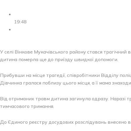
19:48
У селі Вінкове Мукачівського району стався трагічний 
дитина померла ще до приїзду швидкої допомоги.
Прибувши на місце трагедії, співробітники Відділу полі
Дівчинка гралася поблизу цього місця, а її мама знаход
Від отриманих травм дитина загинула одразу. Наразі три
тимчасового тримання.
До Єдиного реєстру досудових розслідувань внесено відо