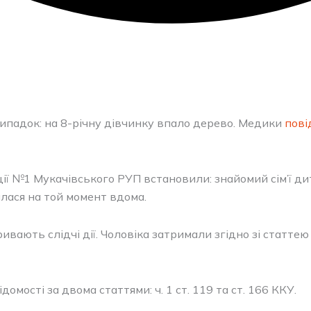
випадок: на 8-річну дівчинку впало дерево. Медики
пові
ції №1 Мукачівського РУП встановили: знайомий сім’ї ди
илася на той момент вдома.
вають слідчі дії. Чоловіка затримали згідно зі статтею
мості за двома статтями: ч. 1 ст. 119 та ст. 166 ККУ.