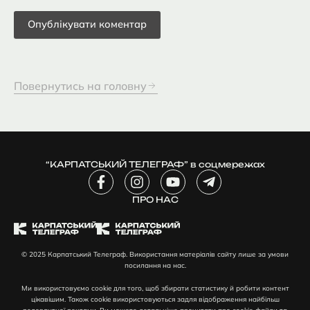
Повернутись на головну
“КАРПАТСЬКИЙ ТЕЛЕГРАФ” в соцмережах
F
I
Y
T
a
n
o
e
c
ПРО НАС
s
u
l
e
t
t
e
b
a
u
g
o
g
b
r
© 2025 Карпатський Телеграф. Використання матеріалів сайту лише за умови
o
r
e
a
посилання на нас.
k
a
m
-
m
-
Ми використовуємо cookie для того, щоб збирати статистику й робити контент
f
p
цікавішим. Також cookie використовуються задля відображення найбільш