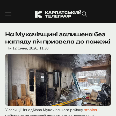
Перейти
до
вмісту
На Мукачівщині залишена без
нагляду піч призвела до пожежі
Пн 12 Січня, 2026,
11:30
У селищі Чинадійово Мукачівського району
згоріла
майстерня на території приватного домоволодіння.