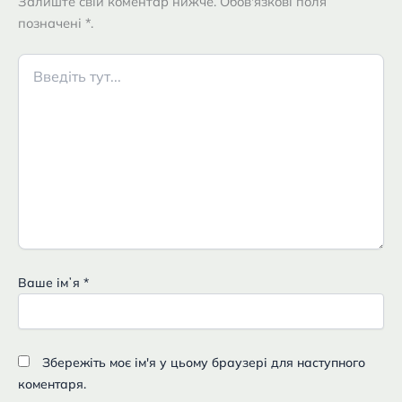
Залиште свій коментар нижче. Обов'язкові поля
позначені *.
Введіть
тут...
Ваше імʼя
*
Збережіть моє ім'я у цьому браузері для наступного
коментаря.