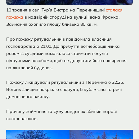
10 травня в селі Тур’я Бистра на Перечинщині
сталася
пожежа
в надвірній споруді на вулиці Івана Франка.
Займання охопило площу близько 80 кв. м.
Про пожежу рятувальників повідомила власниця
господарства о 21:00. До прибуття вогнеборців жінка
разом із сусідами намагалася стримати полум’я
підручними засобами, щоб не допустити його поширення
на житловий будинок.
Пожежу ліквідували рятувальники з Перечина о 22:25.
Вогонь знищив покрівлю споруди, 5 куб. м сіна та речі
домашнього вжитку.
Причину займання та суму завданих збитків наразі
встановлюють.