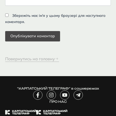
Збережіть моє ім'я у цьому браузері для наступного
коментаря.
Повернутись на головну
“КАРПАТСЬКИЙ ТЕЛЕГРАФ” в соцмережах
F
I
Y
T
a
n
o
e
c
ПРО НАС
s
u
l
e
t
t
e
b
a
u
g