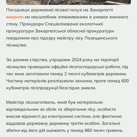
Посадовця державної лісової галузі на Закарпатті
викрили
на масштабних зловживаннях в умовах воєнного
стану. Прокурори Спеціалізованої екологічної
прокуратури Закарпатської обласної прокуратури
повідомили про підозру майстру лісу Лазещинського
лісництва.
За даними слідства, упродовж 2024 року на території
лісництва проводили офіційні лісогосподарські роботи, під
час яких заготовили понад 2 тисячі кубометрів деревини.
Частину матеріалів реалізували законно, проте понад 600
кубометрів лісопродукції безслідно зникли.
Майстер лісозаготівель, який був матеріально
відповідальним за облік та зберігання лісу, особисто
вносив відомості до електронної системи, але фактично
віддавав державну деревину третім особам. Загальні
збитки від його дій оцінюють у понад 660 тисяч гривень.