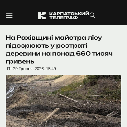
Перейти
до
вмісту
На Рахівщині майстра лісу
підозрюють у розтраті
деревини на понад 660 тисяч
гривень
Пт 29 Травня, 2026,
15:49