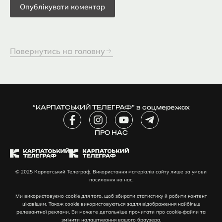
Повернутись на головну
“КАРПАТСЬКИЙ ТЕЛЕГРАФ” в соцмережах
F
I
Y
T
a
n
o
e
c
ПРО НАС
s
u
l
e
t
t
e
b
a
u
g
o
g
b
r
© 2025 Карпатський Телеграф. Використання матеріалів сайту лише за умови
o
r
e
a
посилання на нас.
k
a
m
-
m
-
Ми використовуємо cookie для того, щоб збирати статистику й робити контент
f
p
цікавішим. Також cookie використовуються задля відображення найбільш
l
релевантної реклами. Ви можете детальніше прочитати про cookie-файли та
змінити налаштування вашого браузера.