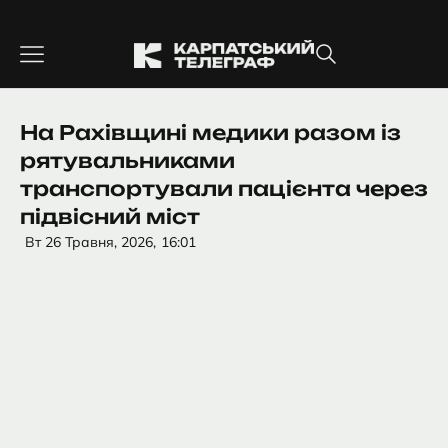
Перейти
до
вмісту
На Рахівщині медики разом із
рятувальниками
транспортували пацієнта через
підвісний міст
Вт 26 Травня, 2026,
16:01