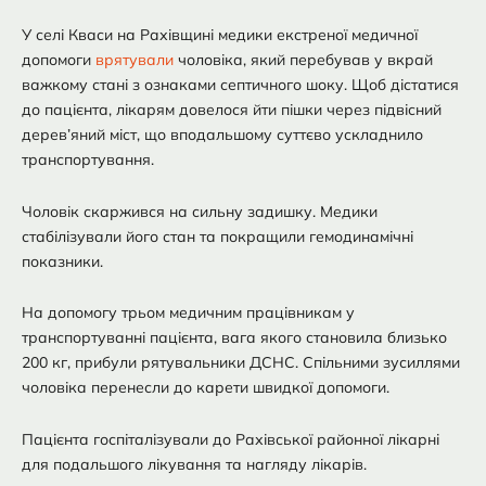
У селі Кваси на Рахівщині медики екстреної медичної
допомоги
врятували
чоловіка, який перебував у вкрай
важкому стані з ознаками септичного шоку. Щоб дістатися
до пацієнта, лікарям довелося йти пішки через підвісний
дерев’яний міст, що вподальшому суттєво ускладнило
транспортування.
Чоловік скаржився на сильну задишку. Медики
стабілізували його стан та покращили гемодинамічні
показники.
На допомогу трьом медичним працівникам у
транспортуванні пацієнта, вага якого становила близько
200 кг, прибули рятувальники ДСНС. Спільними зусиллями
чоловіка перенесли до карети швидкої допомоги.
Пацієнта госпіталізували до Рахівської районної лікарні
для подальшого лікування та нагляду лікарів.