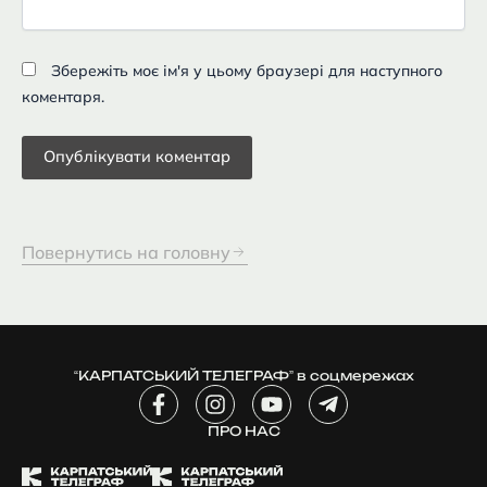
Збережіть моє ім'я у цьому браузері для наступного
коментаря.
Повернутись на головну
“КАРПАТСЬКИЙ ТЕЛЕГРАФ” в соцмережах
F
I
Y
T
a
n
o
e
c
ПРО НАС
s
u
l
e
t
t
e
b
a
u
g