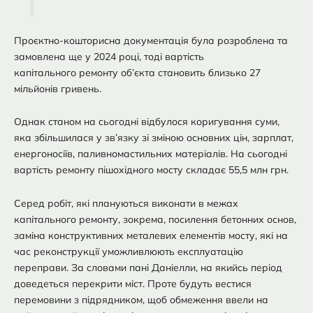
Проєктно-кошторисна документація була розроблена та
замовлена ще у 2024 році, тоді вартість
капітального ремонту об’єкта становить близько 27
мільйонів гривень.
Однак станом на сьогодні відбулося коригування суми,
яка збільшилася у зв’язку зі зміною основних цін, зарплат,
енергоносіїв, паливномастильних матеріалів. На сьогодні
вартість ремонту пішохідного мосту складає 55,5 млн грн.
Серед робіт, які плануються виконати в межах
капітального ремонту, зокрема, посилення бетонних основ,
заміна конструктивних металевих елементів мосту, які на
час реконструкції уможливлюють експлуатацію
переправи. За словами пані Даніелли, на якийсь період
доведеться перекрити міст. Проте будуть вестися
перемовини з підрядником, щоб обмеження ввели на