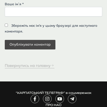
Ваше імʼя
*
Збережіть моє ім'я у цьому браузері для наступного
коментаря.
Повернутись на головну
“КАРПАТСЬКИЙ ТЕЛЕГРАФ” в соцмережах
F
I
Y
T
a
n
o
e
c
ПРО НАС
s
u
l