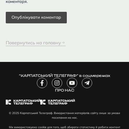
коментаря.
Повернутись на головну
“КАРПАТСЬКИЙ ТЕЛЕГРАФ” в соцмережах
F
I
Y
T
a
n
o
e
c
ПРО НАС
s
u
l
e
t
t
e
b
a
u
g
o
g
b
r
© 2025 Карпатський Телеграф. Використання матеріалів сайту лише за умови
o
r
e
a
посилання на нас.
k
a
m
-
m
-
Ми використовуємо cookie для того, щоб збирати статистику й робити контент