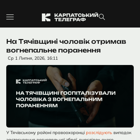
Перейти
до
вмісту
На Тячівщині чоловік отримав
вогнепальне поранення
Ср 1 Липня, 2026,
16:11
У Тячівському районі правоохоронці
розслідують
випадок
застосування вогнепальної зброї, внаслідок якого