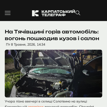
Перейти
до
вмісту
На Тячівщині горів автомобіль:
вогонь пошкодив кузов і салон
Пт 8 Травня, 2026,
14:34
Учора пізно ввечері в селищі Солотвино на вулиці
Європейській
загорівся
легковий автомобіль Chevrolet