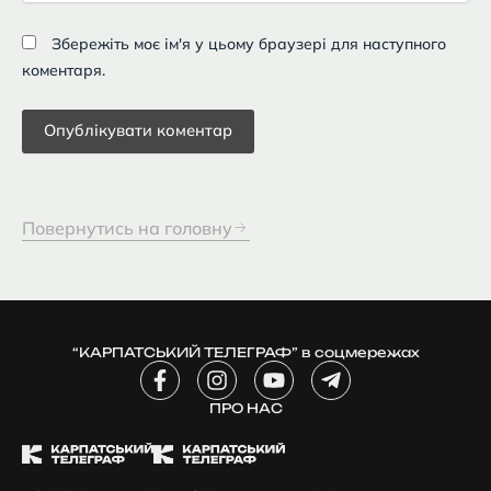
Збережіть моє ім'я у цьому браузері для наступного
коментаря.
Повернутись на головну
“КАРПАТСЬКИЙ ТЕЛЕГРАФ” в соцмережах
F
I
Y
T
a
n
o
e
c
ПРО НАС
s
u
l
e
t
t
e
b
a
u
g
o
g
b
r