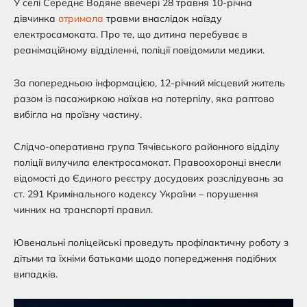
У селі Середнє Водяне ввечері 28 травня 10-річна
дівчинка
отримала
травми внаслідок наїзду
електросамоката. Про те, що дитина перебуває в
реанімаційному відділенні, поліції повідомили медики.
За попередньою інформацією, 12-річний місцевий житель
разом із пасажиркою наїхав на потерпілу, яка раптово
вибігла на проїзну частину.
Слідчо-оперативна група Тячівського районного відділу
поліції вилучила електросамокат. Правоохоронці внесли
відомості до Єдиного реєстру досудових розслідувань за
ст. 291 Кримінального кодексу України – порушення
чинних на транспорті правил.
Ювенальні поліцейські проведуть профілактичну роботу з
дітьми та їхніми батьками щодо попередження подібних
випадків.