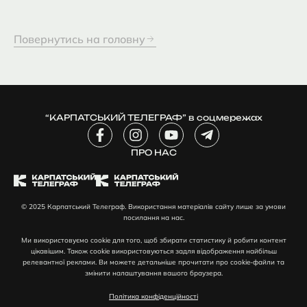
Повернутись на головну
“КАРПАТСЬКИЙ ТЕЛЕГРАФ” в соцмережах
F
I
Y
T
a
n
o
e
c
ПРО НАС
s
u
l
e
t
t
e
b
a
u
g
o
g
b
r
© 2025 Карпатський Телеграф. Використання матеріалів сайту лише за умови
o
r
e
a
посилання на нас.
k
a
m
-
m
-
Ми використовуємо cookie для того, щоб збирати статистику й робити контент
f
p
цікавішим. Також cookie використовуються задля відображення найбільш
l
релевантної реклами. Ви можете детальніше прочитати про cookie-файли та
змінити налаштування вашого браузера.
a
n
Політика конфіденційності
e