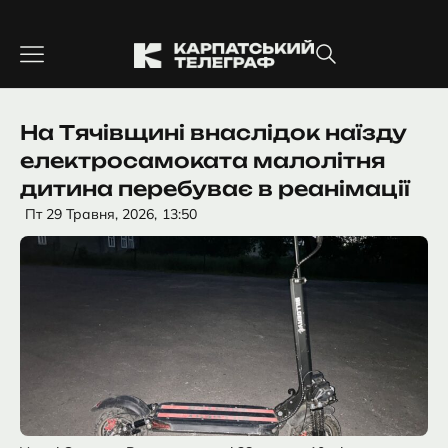
Перейти
до
вмісту
На Тячівщині внаслідок наїзду
електросамоката малолітня
дитина перебуває в реанімації
Пт 29 Травня, 2026,
13:50