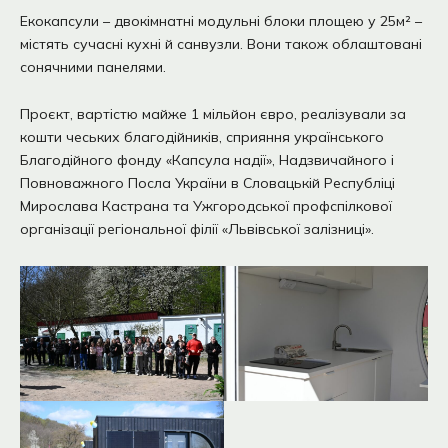
Екокапсули – двокімнатні модульні блоки площею у 25м² –
містять сучасні кухні й санвузли. Вони також облаштовані
сонячними панелями.
Проєкт, вартістю майже 1 мільйон євро, реалізували за
кошти чеських благодійників, сприяння українського
Благодійного фонду «Капсула надії», Надзвичайного і
Повноважного Посла України в Словацькій Республіці
Мирослава Кастрана та Ужгородської профспілкової
організації регіональної філії «Львівської залізниці».