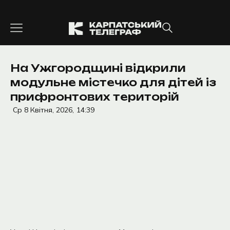
Перейти
до
вмісту
На Ужгородщині відкрили
модульне містечко для дітей із
прифронтових територій
Ср 8 Квітня, 2026,
14:39