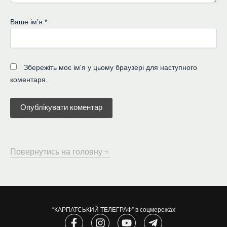
Ваше імʼя
*
Збережіть моє ім'я у цьому браузері для наступного
коментаря.
Повернутись на головну
“КАРПАТСЬКИЙ ТЕЛЕГРАФ” в соцмережах
F
I
Y
T