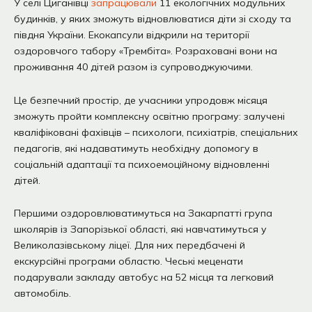
У селі Циганівці
запрацювали
11 екологічних модульних
будинків, у яких зможуть відновлюватися діти зі сходу та
півдня України. Екокапсули відкрили на території
оздоровчого табору «Трембіта». Розраховані вони на
проживання 40 дітей разом із супроводжуючими.
Це безпечний простір, де учасники упродовж місяця
зможуть пройти комплексну освітню програму: залучені
кваліфіковані фахівців – психологи, психіатрів, спеціальних
педагогів, які надаватимуть необхідну допомогу в
соціальній адаптації та психоемоційному відновленні
дітей.
Першими оздоровлюватимуться на Закарпатті група
школярів із Запорізької області, які навчатимуться у
Великолазівському ліцеї. Для них передбачені й
екскурсійні програми областю. Чеські меценати
подарували закладу автобус на 52 місця та легковий
автомобіль.