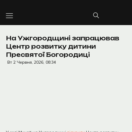
Перейти
до
вмісту
На Ужгородщині запрацював
Центр розвитку дитини
Пресвятої Богородиці
Вт 2 Червня, 2026,
08:34