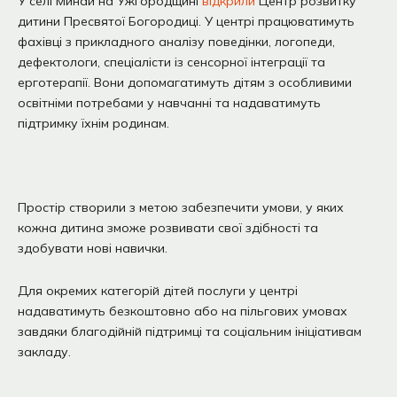
У селі Минай на Ужгородщині
відкрили
Центр розвитку
дитини Пресвятої Богородиці. У центрі працюватимуть
фахівці з прикладного аналізу поведінки, логопеди,
дефектологи, спеціалісти із сенсорної інтеграції та
ерготерапії. Вони допомагатимуть дітям з особливими
освітніми потребами у навчанні та надаватимуть
підтримку їхнім родинам.
Простір створили з метою забезпечити умови, у яких
кожна дитина зможе розвивати свої здібності та
здобувати нові навички.
Для окремих категорій дітей послуги у центрі
надаватимуть безкоштовно або на пільгових умовах
завдяки благодійній підтримці та соціальним ініціативам
закладу.