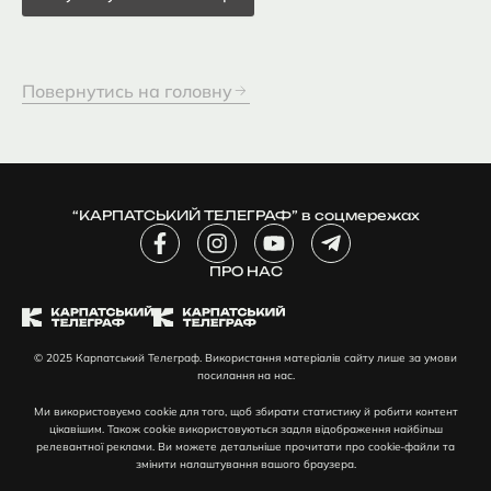
Повернутись на головну
“КАРПАТСЬКИЙ ТЕЛЕГРАФ” в соцмережах
F
I
Y
T
a
n
o
e
c
ПРО НАС
s
u
l
e
t
t
e
b
a
u
g
o
g
b
r
© 2025 Карпатський Телеграф. Використання матеріалів сайту лише за умови
o
r
e
a
посилання на нас.
k
a
m
-
m
-
Ми використовуємо cookie для того, щоб збирати статистику й робити контент
f
p
цікавішим. Також cookie використовуються задля відображення найбільш
l
релевантної реклами. Ви можете детальніше прочитати про cookie-файли та
змінити налаштування вашого браузера.
a