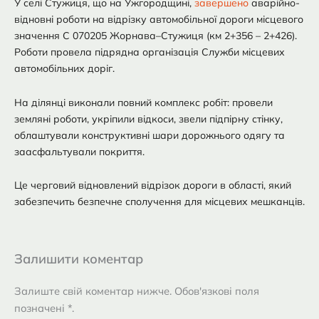
У селі Стужиця, що на Ужгородщині,
завершено
аварійно-
відновні роботи на відрізку автомобільної дороги місцевого
значення С 070205 Жорнава–Стужиця (км 2+356 – 2+426).
Роботи провела підрядна організація Служби місцевих
автомобільних доріг.
На ділянці виконали повний комплекс робіт: провели
земляні роботи, укріпили відкоси, звели підпірну стінку,
облаштували конструктивні шари дорожнього одягу та
заасфальтували покриття.
Це черговий відновлений відрізок дороги в області, який
забезпечить безпечне сполучення для місцевих мешканців.
Залишити коментар
Залиште свій коментар нижче. Обов'язкові поля
позначені *.