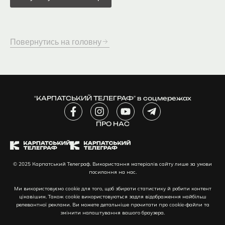
Повернутись на головну
“КАРПАТСЬКИЙ ТЕЛЕГРАФ” в соцмережах
F
I
Y
T
a
n
o
e
c
ПРО НАС
s
u
l
e
t
t
e
b
a
u
g
o
g
b
r
© 2025 Карпатський Телеграф. Використання матеріалів сайту лише за умови
o
r
e
a
посилання на нас.
k
a
m
-
m
-
Ми використовуємо cookie для того, щоб збирати статистику й робити контент
f
p
цікавішим. Також cookie використовуються задля відображення найбільш
l
релевантної реклами. Ви можете детальніше прочитати про cookie-файли та
змінити налаштування вашого браузера.
a