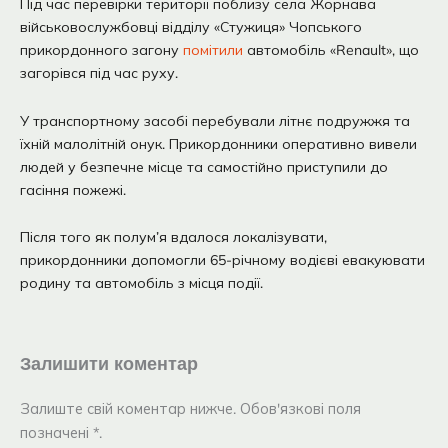
Під час перевірки території поблизу села Жорнава
військовослужбовці відділу «Стужиця» Чопського
прикордонного загону
помітили
автомобіль «Renault», що
загорівся під час руху.
У транспортному засобі перебували літнє подружжя та
їхній малолітній онук. Прикордонники оперативно вивели
людей у безпечне місце та самостійно приступили до
гасіння пожежі.
Після того як полум’я вдалося локалізувати,
прикордонники допомогли 65-річному водієві евакуювати
родину та автомобіль з місця події.
Залишити коментар
Залиште свій коментар нижче. Обов'язкові поля
позначені *.