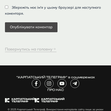
Збережіть моє ім'я у цьому браузері для наступного
коментаря.
Повернутись на головну
“КАРПАТСЬКИЙ ТЕЛЕГРАФ” в соцмережах
F
I
Y
T
a
n
o
e
c
ПРО НАС
s
u
l
e
t
t
e
b
a
u
g
o
g
b
r
© 2025 Карпатський Телеграф. Використання матеріалів сайту лише за умови
o
r
e
a