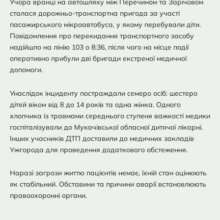
Учора вранці на автошляху між Перечином та Зарічовом
сталася дорожньо-транспортна пригода за участі
пасажирського мікроавтобуса, у якому перебували діти.
Повідомлення про перекидання транспортного засобу
надійшло на лінію 103 о 8:36, після чого на місце події
оперативно прибули дві бригади екстреної медичної
допомоги.
Унаслідок інциденту постраждали семеро осіб: шестеро
дітей віком від 8 до 14 років та одна жінка. Одного
хлопчика із травмами середнього ступеня важкості медики
госпіталізували до Мукачівської обласної дитячої лікарні.
Інших учасників ДТП доставили до медичних закладів
Ужгорода для проведення додаткового обстеження.
Наразі загрози життю пацієнтів немає, їхній стан оцінюють
як стабільний. Обставини та причини аварії встановлюють
правоохоронні органи.