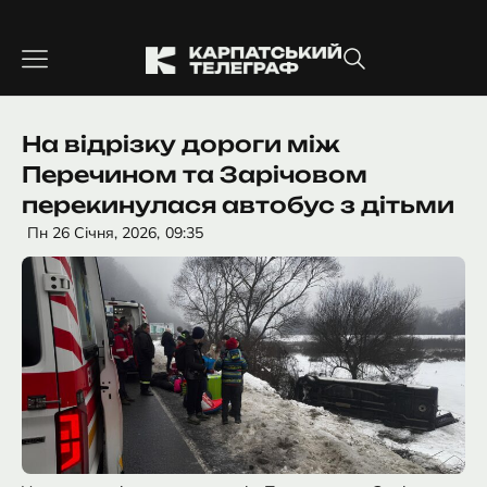
Перейти
до
вмісту
На відрізку дороги між
Перечином та Зарічовом
перекинулася автобус з дітьми
Пн 26 Січня, 2026,
09:35