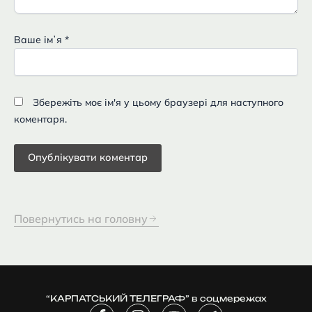
Ваше імʼя
*
Збережіть моє ім'я у цьому браузері для наступного
коментаря.
Повернутись на головну
“КАРПАТСЬКИЙ ТЕЛЕГРАФ” в соцмережах
F
I
Y
T