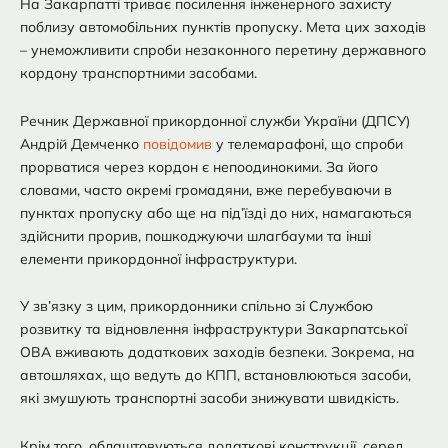
На Закарпатті триває посилення інженерного захисту
поблизу автомобільних пунктів пропуску. Мета цих заходів
– унеможливити спроби незаконного перетину державного
кордону транспортними засобами.
Речник Державної прикордонної служби України (ДПСУ)
Андрій Демченко
повідомив
у телемарафоні, що спроби
прорватися через кордон є непоодинокими. За його
словами, часто окремі громадяни, вже перебуваючи в
пунктах пропуску або ще на під’їзді до них, намагаються
здійснити прорив, пошкоджуючи шлагбауми та інші
елементи прикордонної інфраструктури.
У зв’язку з цим, прикордонники спільно зі Службою
розвитку та відновлення інфраструктури Закарпатської
ОВА вживають додаткових заходів безпеки. Зокрема, на
автошляхах, що ведуть до КПП, встановлюються засоби,
які змушують транспортні засоби знижувати швидкість.
Крім того, облаштовуються додаткові конструкції, серед